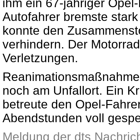
ihm ein 67-jähriger Opel
Autofahrer bremste stark
konnte den Zusammensto
verhindern. Der Motorradf
Verletzungen.
Reanimationsmaßnahmen b
noch am Unfallort. Ein K
betreute den Opel-Fahrer.
Abendstunden voll gesper
Meldung der dts Nachric