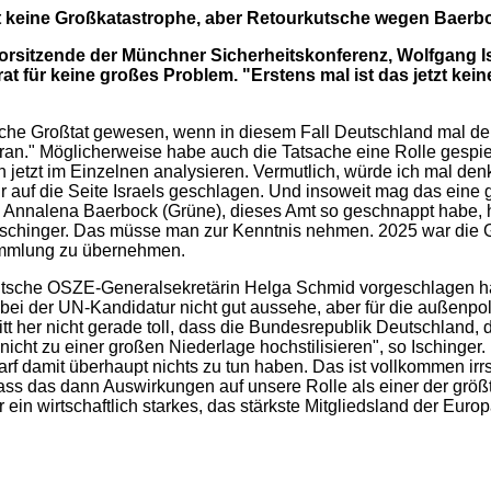
st keine Großkatastrophe, aber Retourkutsche wegen Baerb
rsitzende der Münchner Sicherheitskonferenz, Wolfgang Isc
rat für keine großes Problem. "Erstens mal ist das jetzt k
sche Großtat gewesen, wenn in diesem Fall Deutschland mal den
an." Möglicherweise habe auch die Tatsache eine Rolle gespielt
 jetzt im Einzelnen analysieren. Vermutlich, würde ich mal den
 wir auf die Seite Israels geschlagen. Und insoweit mag das eine
, Annalena Baerbock (Grüne), dieses Amt so geschnappt habe, 
 Ischinger. Das müsse man zur Kenntnis nehmen. 2025 war die
ammlung zu übernehmen.
tsche OSZE-Generalsekretärin Helga Schmid vorgeschlagen hat
 bei der UN-Kandidatur nicht gut aussehe, aber für die außenpo
tritt her nicht gerade toll, dass die Bundesrepublik Deutschlan
t nicht zu einer großen Niederlage hochstilisieren", so Ischinger.
rf damit überhaupt nichts zu tun haben. Das ist vollkommen irr
dass das dann Auswirkungen auf unsere Rolle als einer der größ
 ein wirtschaftlich starkes, das stärkste Mitgliedsland der Euro