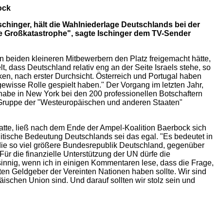
ock
hinger, hält die Wahlniederlage Deutschlands bei der
eine Großkatastrophe", sagte Ischinger dem TV-Sender
 beiden kleineren Mitbewerbern den Platz freigemacht hätte,
, dass Deutschland relativ eng an der Seite Israels stehe, so
ken, nach erster Durchsicht. Österreich und Portugal haben
 gewisse Rolle gespielt haben." Der Vorgang im letzten Jahr,
habe in New York bei den 200 professionellen Botschaftern
 Gruppe der "Westeuropäischen und anderen Staaten"
te, ließ nach dem Ende der Ampel-Koalition Baerbock sich
litische Bedeutung Deutschlands sei das egal. "Es bedeutet in
d, die so viel größere Bundesrepublik Deutschland, gegenüber
 Für die finanzielle Unterstützung der UN dürfe die
sinnig, wenn ich in einigen Kommentaren lese, dass die Frage,
ten Geldgeber der Vereinten Nationen haben sollte. Wir sind
päischen Union sind. Und darauf sollten wir stolz sein und