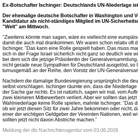
Ex-Botschafter Ischinger: Deutschlands UN-Niederlage i
Der ehemalige deutsche Botschafter in Washington und Vo
Kandidatur als nicht-ständiges Mitglied im UN-Sicherheits
"Welt" am Mittwoch.
"Zweitens könnte man sagen, wäre es vielleicht eine europäi
damit die auch mal drankommen. Wir waren schon relativ oft dr
Ischinger. "Das kann eine Rolle gespielt haben. Das muss man
sich in der Frage Israel sicherlich nicht ganz so deutlich wie
bei dem sich die jetzige Präsidentin der Generalversammlung
nicht gerade neue Sympathien für Deutschland ausgelöst, so
turnusgemäß an der Reihe, den Vorsitz der UN-Generalvers
Nachdem die damalige Bundesregierung ursprünglich die deu
selbst vorschlagen. Ischinger räumte ein, dass die Niederlage
der Sache gar nichts. Es ist natürlich, sagen wir mal, vom Auf
zwei kleineren Mitbewerbern verliert. Aber wir sollten das jetz
Wahlniederlage keine Rolle spielen, mahnte Ischinger. "Das da
ob wir jetzt diesen Sitz für zwei Jahre bekommen oder nicht, 
einer der wichtigen Geldgeber der Vereinten Nationen, weil wir
sollten jetzt nicht davon Abstriche machen."
Meldung der dts Nachrichtenagentur vom 03.06.2026