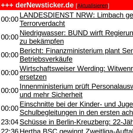
+++ derNewsticker.de
[
Aktualisieren
]
LANDESDIENST NRW: Limbach gegen
00:00
Terrorverdacht
Niedrigwasser: BUND wirft Regierun
00:00
zu bekämpfen
Bericht: Finanzministerium plant Se
00:00
Betriebsverkäufe
Wirtschaftsweiser Werding: Witwenr
00:00
ersetzen
Innenministerium prüft Personalaus
00:00
und mehr Sicherheit
Einschnitte bei der Kinder- und Jug
00:00
Schulbegleitungen in den ersten ach
23:04
Schüsse in Berlin-Kreuzberg: 22-Jähr
22:36
Hertha BSC gewinnt Zweitliga-Aufta