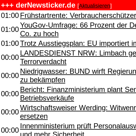
+++ derNewsticker.de
[
Aktualisieren
]
01:00
Frühstartrente: Verbraucherschütze
YouGov-Umfrage: 66 Prozent der De
01:00
Co. zu hoch
01:00
Trotz Ausstiegsplan: EU importiert 
LANDESDIENST NRW: Limbach gegen
00:00
Terrorverdacht
Niedrigwasser: BUND wirft Regierun
00:00
zu bekämpfen
Bericht: Finanzministerium plant Se
00:00
Betriebsverkäufe
Wirtschaftsweiser Werding: Witwenr
00:00
ersetzen
Innenministerium prüft Personalaus
00:00
und mehr Sicherheit